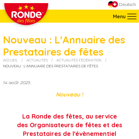
Aller directement à la navigation
Deutsch
Aller directement au contenu
Menu
Nouveau : L'Annuaire des
Prestataires de fêtes
ACCUEIL
ACTUALITÉS
ACTUALITÉS FÉDÉRATION
Vous êtes ici :
NOUVEAU : L'ANNUAIRE DES PRESTATAIRES DE FÊTES
14 août 2025
Nouveau !
La Ronde des fêtes,
au service
des
Organisateurs de fêtes et
des
Prestataires de l'évènementiel