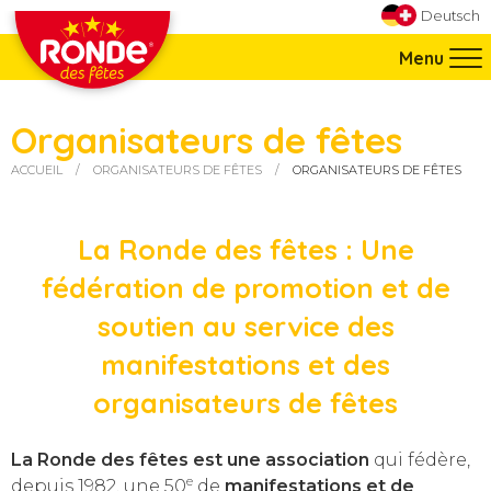
Aller directement à la navigation
Deutsch
Aller directement au contenu
Menu
Organisateurs de fêtes
ACCUEIL
ORGANISATEURS DE FÊTES
ORGANISATEURS DE FÊTES
Vous êtes ici :
La Ronde des fêtes : U
ne
fédération de promotion et de
soutien au service des
manifestations et des
organisateurs de fêtes
La Ronde des fêtes est une association
qui fédère,
e
depuis 1982, une 50
de
manifestations et de