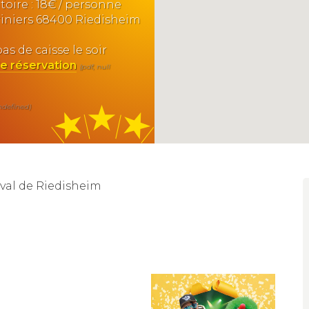
toire : 18€ / personne
ariniers 68400 Riedisheim
pas de caisse le soir
e réservation
(pdf, null
undefined)
val de Riedisheim