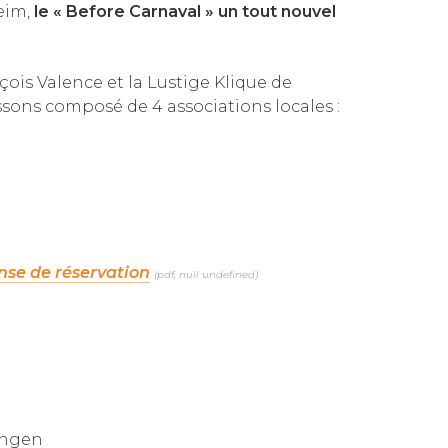
heim,
le « Before Carnaval » un tout nouvel
ois Valence et la Lustige Klique de
issons composé de 4 associations locales :
nse de réservation
(pdf, null undefined)
ingen