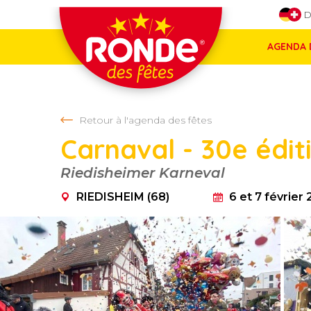
Aller directement à la navigation
D
Aller directement au contenu
AGENDA 
Retour à l'agenda des fêtes
Carnaval - 30e édit
RIEDISHEIM (68)
Riedisheimer Karneval
RIEDISHEIM (68)
6 et 7 février