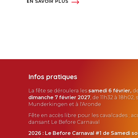
EN SAVOIR PLUS
Infos pratiques
La fête se déroulera les
samedi 6 février,
de
dimanche
7 février
2027
, de 11h32 à 18h02,
Munderkingen et à l'Aronde
Fête en accès libre pour les cavalcades ; a
dansant Le Before Carnaval
2026 : Le Before Carnaval #1 de Samedi soi