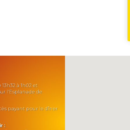
 13h32 à 1h02 et
 sur l'Esplanade de
ccès payant pour le dîner
r :