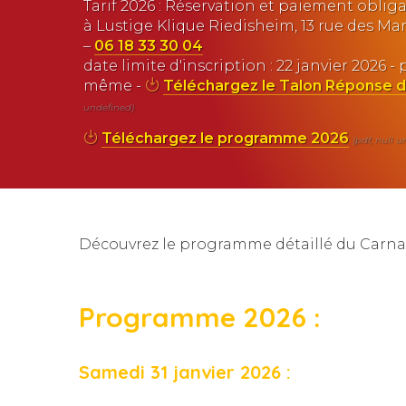
Tarif 2026 : Réservation et paiement obliga
à Lustige Klique Riedisheim, 13 rue des M
–
06 18 33 30 04
date limite d'inscription : 22 janvier 2026 - 
même -
Téléchargez le Talon Réponse d
undefined)
Téléchargez le programme 2026
(pdf, null 
Découvrez le programme détaillé du Carna
Programme 2026 :
Samedi 31 janvier 2026 :