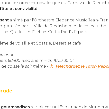
itionnelle soirée carnavalesque du Carnaval de Riedis
te et convivialité !
nsant
animé par l'Orchestre Elegance Music Jean-Franç
 organisée par la Ville de Riedisheim et le collectif bo
es Quilles les 12 et les Celtic Ried’s Pipers.
me de volaille et Spätzle, Desert et café
personne
niers 68400 Riedisheim – 06 18 33 30 04
as de caisse le soir même -
Téléchargez le Talon Répo
arade
t gourmandises
sur place sur l'Esplanade de Munderk