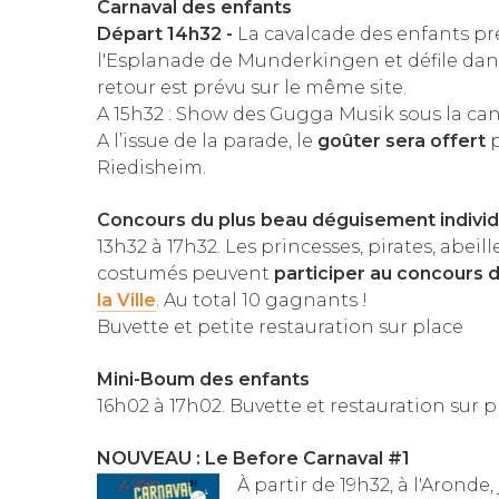
Carnaval des enfants
Départ 14
h32 -
La cavalcade des enfants pr
l'Esplanade de Munderkingen et défile dans l
retour est prévu sur le même site.
A 15h32 : Show des Gugga Musik sous la ca
A l’issue de la parade, le
goûter sera offert
p
Riedisheim.
Concours du plus beau déguisement individ
13h32 à 17h32. Les princesses, pirates, abeill
costumés peuvent
participer au concours 
la Ville
. Au total 10 gagnants !
Buvette et petite restauration sur place
Mini-Boum des enfants
16h02 à 17h02. Buvette et restauration sur p
NOUVEAU : Le Before Carnaval #1
À partir de 19h32, à l'Aronde,