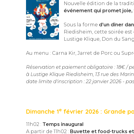
Nouvelle édition de la trad
événement qui promet joie, fê
Sous la forme
d’un dîner da
Riedisheim, cette soirée est
Lustige Klique, Don du Sang, L
Au menu : Carna Kir, Jarret de Porc ou Suprê
Réservation et paiement obligatoire : 18€ / 
à Lustige Klique Riedisheim, 13 rue des Mari
date limite d'inscription : 22 janvier 2026 - p
e
Dimanche 1
février 2026 : Grande p
11h02 :
Temps inaugural
A partir de 11h02 :
Buvette et food-trucks e