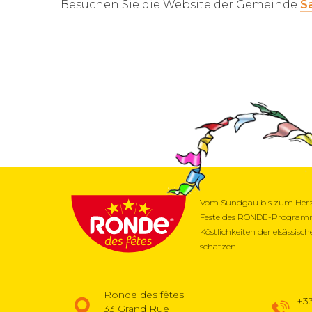
Besuchen Sie die Website der Gemeinde
S
Vom Sundgau bis zum Herze
Feste des RONDE-Programms 
Köstlichkeiten der elsässis
schätzen.
Ronde des fêtes
+33
33 Grand Rue