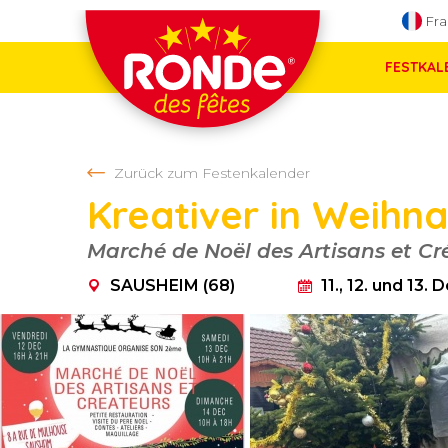
Direkt zur Navigation springen
Fra
Direkt zum Inhalt springen
FESTKAL
Zurück zum Festenkalender
Kreativer in Weihn
SAUSHEIM (68)
Marché de Noël des Artisans et Cr
SAUSHEIM (68)
11., 12. und 13