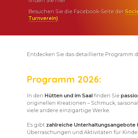
finden Sie hier
Besuchen Sie die Facebook-Seite der
Soci
Turnverein)
Entdecken Sie das detaillierte Programm 
Programm 2026:
In den
Hütten und im Saal
finden Sie
passio
originellen Kreationen – Schmuck, saisonal
viele andere einzigartige Werke.
Es gibt
zahlreiche Unterhaltungsangebote f
Überraschungen und Aktivitäten für Kinder