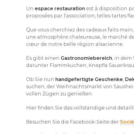
Un
espace restauration
est à disposition p
proposées par l'association, telles tartes f
Que vous cherchiez des cadeaux faits main
une atmosphère chaleureuse, le marché de
cœur de notre belle région alsacienne.
Es gibt einen
Gastronomiebereich
, in dem
darunter Flammkuchen, Knepfla Sauerkraut
Ob Sie nun
handgefertigte Geschenke
,
Dek
suchen, der Weihnachtsmarkt von Sausheim
vollen Zügen zu genießen.
Hier finden Sie das vollständige und detai
Besuchen Sie die Facebook-Seite der
Socié