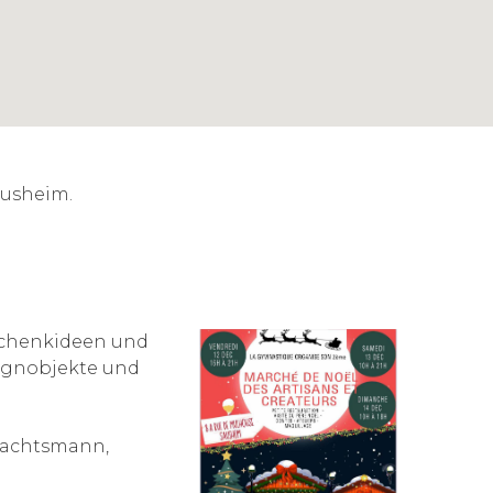
ausheim.
schenkideen und
signobjekte und
nachtsmann,