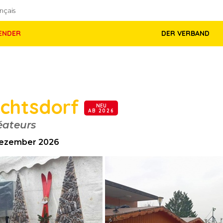
nçais
ENDER
DER VERBAND
achtsdorf
NEU
AB 2026
éateurs
. Dezember 2026