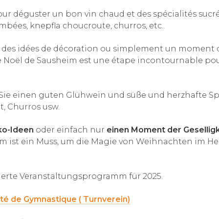
our déguster un bon vin chaud et des spécialités sucré
lambées, knepfla choucroute, churros, etc..
, des idées de décoration ou simplement un moment d
 Noël de Sausheim est une étape incontournable pour
 Sie einen guten Glühwein und süße und herzhafte Sp
, Churros usw.
o-Ideen
oder einfach nur
einen Moment der Geselligk
 ist ein Muss, um die Magie von Weihnachten im He
llierte Veranstaltungsprogramm für 2025.
té de Gymnastique ( Turnverein)