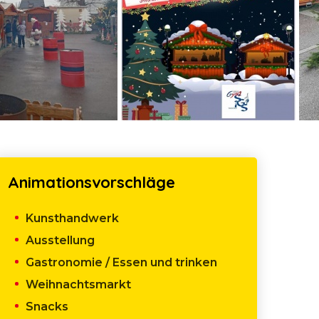
›
Animationsvorschläge
Kunsthandwerk
Ausstellung
Gastronomie / Essen und trinken
Weihnachtsmarkt
Snacks