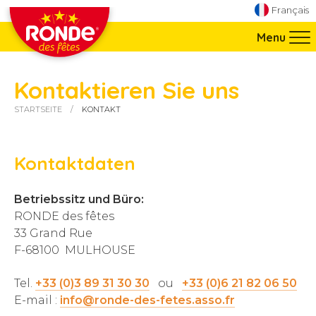
Direkt zur Navigation springen
Français
Direkt zum Inhalt springen
Menu
Kontaktieren Sie uns
STARTSEITE
KONTAKT
Sie sind hier:
Kontaktdaten
Betriebssitz und Büro:
RONDE des fêtes
33 Grand Rue
F-68100 MULHOUSE
Tel.
+33 (0)3 89 31 30 30
ou
+33 (0)6 21 82 06 50
E-mail :
info@ronde-des-fetes.asso.fr