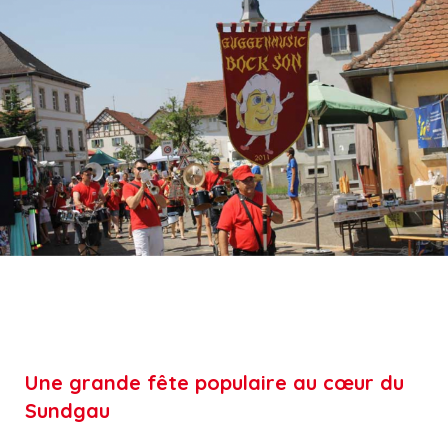
‹
›
Une grande fête populaire au cœur du
Sundgau