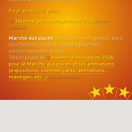
Pour en savoir plus :
Téléchargez le programme 2026
(pdf, null
undefined)
Marché aux puces :
Emplacement gratuit pour
les Pfetterhousiens ; payant pour les
personnes extérieures
Téléchargez le
bulletin d'inscription 2026
pour le Marché aux puces et les animations
(expositions, commerçants, animations,
manèges, etc...)
(pdf, null undefined)