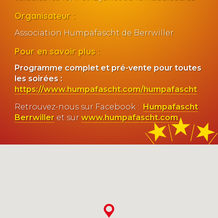
Organisateur :
Association Humpafascht de Berrwiller
Pour en savoir plus :
Programme complet et pré-vente pour toutes
les soirées :
https://www.humpafascht.com/humpafascht
Retrouvez-nous sur Facebook :
Humpafascht
Berrwiller
et sur
www.humpafascht.com
.