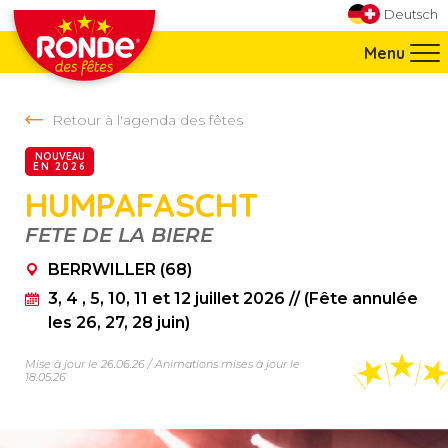
Aller directement à la navigation
Deutsch
Aller directement au contenu
Menu
Retour à l'agenda des fêtes
NOUVEAU
EN 2026
HUMPAFASCHT
BERRWILLER (68)
FETE DE LA BIERE
BERRWILLER (68)
3, 4 , 5, 10, 11 et 12 juillet 2026 // (Fête annulée
les 26, 27, 28 juin)
Mise à jour le 26.06.26 / Animations mises à jour le
18.05.26