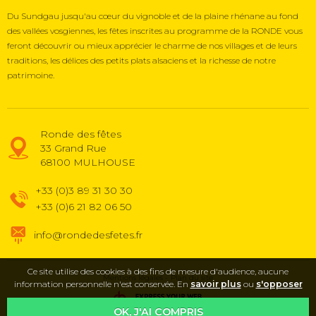
Du Sundgau jusqu'au cœur du vignoble et de la plaine rhénane au fond
des vallées vosgiennes, les fêtes inscrites au programme de la RONDE vous
feront découvrir ou mieux apprécier le charme de nos villages et de leurs
traditions, les délices des petits plats alsaciens et la richesse de notre
patrimoine.
Ronde des fêtes
33 Grand Rue
68100
MULHOUSE
+33 (0)3 89 31 30 30
+33 (0)6 21 82 06 50
info@rondedesfetes.fr
Ce site utilise des cookies à des fins de mesure d'audience, aucune
Mentions légales
Plan du site
information personnelle n'est conservée. En
savoir plus
ou
s'opposer
OK, J'AI COMPRIS