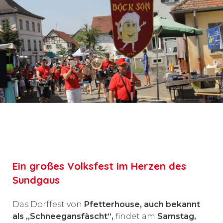
‹
›
Ein großes Volksfest im Herzen des
Sundgaus
Das Dorffest von
Pfetterhouse, auch bekannt
als „Schneegansfàscht“,
findet am
Samstag,