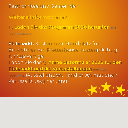
Festkomitee und Gemeinde
Weitere Informationen:
Laden Sie das Programm 2026 herunter
(pdf,
null undefined)
Flohmarkt:
Kostenloser Standplatz für
Einwohner von Pfetterhouse; kostenpflichtig
für Auswärtige
Laden Sie das
Anmeldeformular 2026 für den
Flohmarkt und die Veranstaltungen
(pdf, null
(Ausstellungen, Händler, Animationen,
undefined)
Karussells usw.) herunter