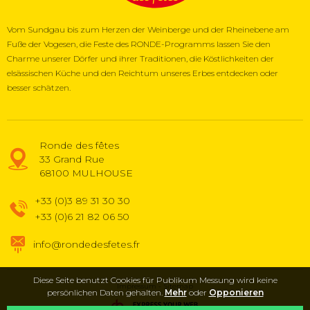
Vom Sundgau bis zum Herzen der Weinberge und der Rheinebene am
Fuße der Vogesen, die Feste des RONDE-Programms lassen Sie den
Charme unserer Dörfer und ihrer Traditionen, die Köstlichkeiten der
elsässischen Küche und den Reichtum unseres Erbes entdecken oder
besser schätzen.
Ronde des fêtes
33 Grand Rue
68100
MULHOUSE
+33 (0)3 89 31 30 30
+33 (0)6 21 82 06 50
info@rondedesfetes.fr
Diese Seite benutzt Cookies für Publikum Messung wird keine
Impressum
Sitemap
persönlichen Daten gehalten.
Mehr
oder
Opponieren