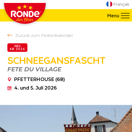
Direkt zur Navigation springen
Français
Direkt zum Inhalt springen
Menu
Zurück zum Festenkalender
NEU
AB 2026
SCHNEEGANSFASCHT
PFETTERHOUSE (68)
FETE DU VILLAGE
PFETTERHOUSE (68)
4. und 5. Juli 2026