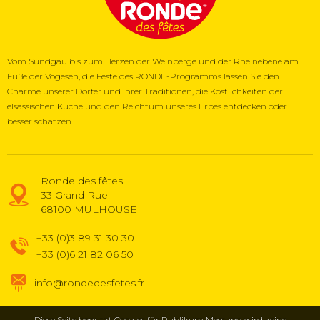
Vom Sundgau bis zum Herzen der Weinberge und der Rheinebene am
Fuße der Vogesen, die Feste des RONDE-Programms lassen Sie den
Charme unserer Dörfer und ihrer Traditionen, die Köstlichkeiten der
elsässischen Küche und den Reichtum unseres Erbes entdecken oder
besser schätzen.
Ronde des fêtes
33 Grand Rue
68100
MULHOUSE
+33 (0)3 89 31 30 30
+33 (0)6 21 82 06 50
info@rondedesfetes.fr
Diese Seite benutzt Cookies für Publikum Messung wird keine