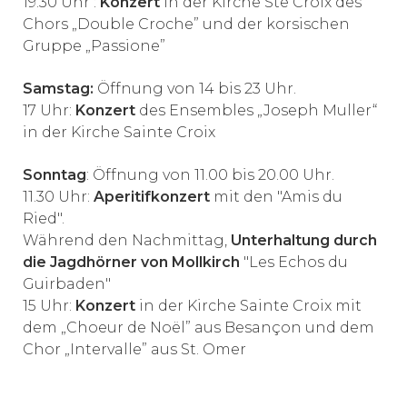
19.30 Uhr :
Konzert
in der Kirche Ste Croix des
Chors „Double Croche” und der korsischen
Gruppe „Passione”
Samstag:
Öffnung von 14 bis 23 Uhr.
17 Uhr:
Konzert
des Ensembles „Joseph Muller“
in der Kirche Sainte Croix
Sonntag
: Öffnung von 11.00 bis 20.00 Uhr.
11.30 Uhr:
Aperitifkonzert
mit den "Amis du
Ried".
Während den Nachmittag,
Unterhaltung durch
die Jagdhörner von Mollkirch
"Les Echos du
Guirbaden"
15 Uhr:
Konzert
in der Kirche Sainte Croix mit
dem „Choeur de Noël” aus Besançon und dem
Chor „Intervalle” aus St. Omer