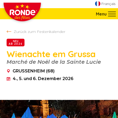
Direkt zur Navigation springen
Français
Direkt zum Inhalt springen
Menu
Zurück zum Festenkalender
NEU
AB 2026
Wienachte em Grussa
GRUSSENHEIM (68)
Marché de Noël de la Sainte Lucie
GRUSSENHEIM (68)
4., 5. und 6. Dezember 2026