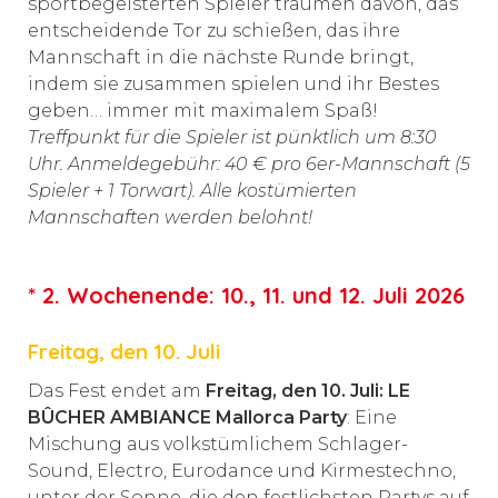
sportbegeisterten Spieler träumen davon, das
entscheidende Tor zu schießen, das ihre
Mannschaft in die nächste Runde bringt,
indem sie zusammen spielen und ihr Bestes
geben… immer mit maximalem Spaß!
Treffpunkt für die Spieler ist pünktlich um 8:30
Uhr. Anmeldegebühr: 40 € pro 6er-Mannschaft (5
Spieler + 1 Torwart). Alle kostümierten
Mannschaften werden belohnt!
* 2. Wochenende: 10., 11. und 12. Juli 2026
Freitag, den 10. Juli
Das Fest endet am
Freitag, den 10. Juli: LE
BÛCHER AMBIANCE Mallorca Party
: Eine
Mischung aus volkstümlichem Schlager-
Sound, Electro, Eurodance und Kirmestechno,
unter der Sonne, die den festlichsten Partys auf