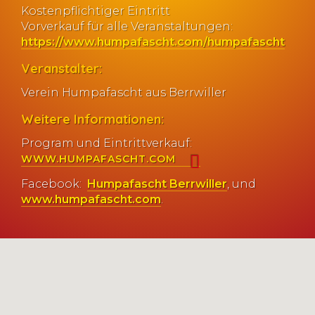
Kostenpflichtiger Eintritt
Vorverkauf für alle Veranstaltungen:
https://www.humpafascht.com/humpafascht
Veranstalter:
Verein Humpafascht aus Berrwiller
Weitere Informationen:
Program und Eintrittverkauf:
WWW.HUMPAFASCHT.COM
Facebook:
Humpafascht Berrwiller
, und
www.humpafascht.com
.