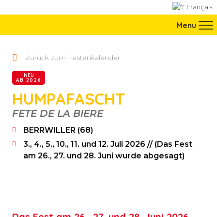
Direkt zur Navigation springen
Français
Direkt zum Inhalt springen
Menu
Zurück zum Festenkalender
NEU
AB 2026
HUMPAFASCHT
BERRWILLER (68)
FETE DE LA BIERE
BERRWILLER (68)
3., 4., 5., 10., 11. und 12. Juli 2026 // (Das Fest
am 26., 27. und 28. Juni wurde abgesagt)
Das Fest am 26., 27. und 28. Juni 2026